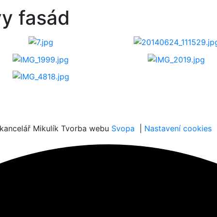
vy fasád
kancelář Mikulík
Tvorba webu
Svopa
|
Nastavení cookies